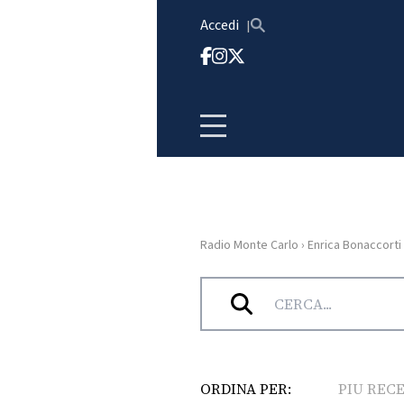
Vai al contenuto
Accedi
Radio Monte Carlo
›
Enrica Bonaccorti
HOME
Tag:
Enrica Bonaccorti
RADIO
WEB
RADIO
ORDINA PER:
PIU REC