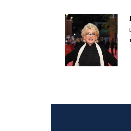
PLAYLIST
NEWS
FOTO
CONCORSI
EVENTI
VIDEO
TV
PRINCIPATO