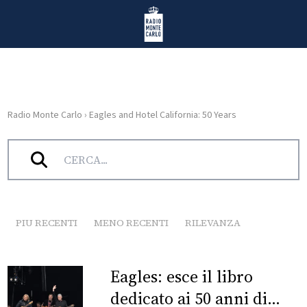
Vai al contenuto
Radio Monte Carlo
Radio Monte Carlo
›
Eagles and Hotel California: 50 Years
HOME
Tag:
Eagles and Hotel California: 50 Years
RADIO
WEB
RADIO
PIU RECENTI
MENO RECENTI
RILEVANZA
PLAYLIST
Eagles: esce il libro
NEWS
dedicato ai 50 anni di