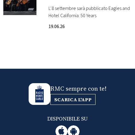
Hotel California
L’8 settembre sarà pubblicato Eagles and
FOTO
Hotel California: 50 Years
19.06.26
CONCORSI
EVENTI
VIDEO
TV
RMC sempre con te!
SCARICA L'APP
PRINCIPATO
DI
MONACO
DISPONIBILE SU
RMC