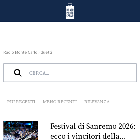
Vai al contenuto
Radio Monte Carlo
Radio Monte Carlo
›
duetti
HOME
Tag:
duetti
RADIO
WEB
RADIO
PIU RECENTI
MENO RECENTI
RILEVANZA
PLAYLIST
Festival di Sanremo 2026:
NEWS
ecco i vincitori della