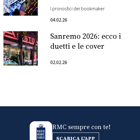
serata dei duetti
I pronostici dei bookmaker
FOTO
04.02.26
CONCORSI
Sanremo 2026: ecco i
duetti e le cover
EVENTI
02.02.26
VIDEO
TV
PRINCIPATO
DI
MONACO
RMC sempre con te!
RMC
SCARICA L'APP