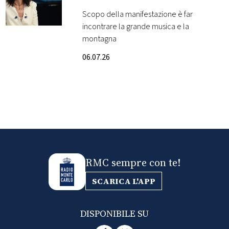
Scopo della manifestazione è far
FOTO
incontrare la grande musica e la
montagna
CONCORSI
06.07.26
EVENTI
VIDEO
TV
RMC sempre con te!
PRINCIPATO
DI
SCARICA L'APP
MONACO
DISPONIBILE SU
RMC