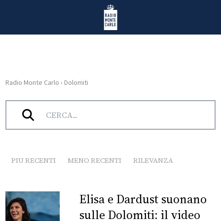
Vai al contenuto
Radio Monte Carlo
Radio Monte Carlo
›
Dolomiti
HOME
Tag:
Dolomiti
RADIO
WEB
RADIO
PIU RECENTI
MENO RECENTI
RILEVANZA
PLAYLIST
Elisa e Dardust suonano
NEWS
sulle Dolomiti: il video