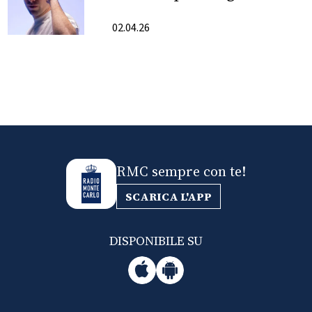
FOTO
02.04.26
CONCORSI
EVENTI
VIDEO
RMC sempre con te!
TV
SCARICA L'APP
PRINCIPATO
DISPONIBILE SU
DI
MONACO
RMC