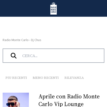
Vai al contenuto
Radio Monte Carlo
Radio Monte Carlo
›
Dj Chus
HOME
Tag:
Dj Chus
RADIO
WEB
RADIO
PIU RECENTI
MENO RECENTI
RILEVANZA
PLAYLIST
Aprile con Radio Monte
NEWS
Carlo Vip Lounge