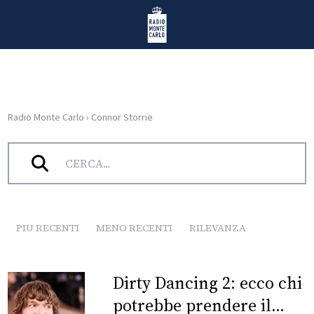
Vai al contenuto
Radio Monte Carlo
Radio Monte Carlo
›
Connor Storrie
HOME
Tag:
Connor Storrie
RADIO
WEB
RADIO
PIU RECENTI
MENO RECENTI
RILEVANZA
PLAYLIST
Dirty Dancing 2: ecco chi
NEWS
potrebbe prendere il