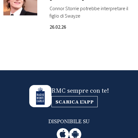
posto di Patrick Swayze
Connor Storrie potrebbe interpretare il
FOTO
figlio di Swayze
26.02.26
CONCORSI
EVENTI
VIDEO
TV
RMC sempre con te!
SCARICA L'APP
PRINCIPATO
DI
MONACO
DISPONIBILE SU
RMC