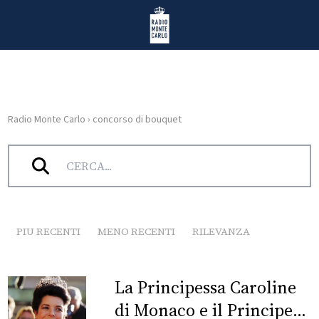
Vai al contenuto
Radio Monte Carlo
Radio Monte Carlo
›
concorso di bouquet
HOME
Tag:
concorso di bouquet
RADIO
WEB
RADIO
PIU RECENTI
MENO RECENTI
RILEVANZA
PLAYLIST
La Principessa Caroline
NEWS
di Monaco e il Principe