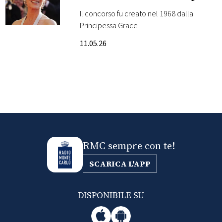
Alberto premiano i
Il concorso fu creato nel 1968 dalla
FOTO
bouquet più belli a
Principessa Grace
Monte Carlo
11.05.26
CONCORSI
EVENTI
VIDEO
TV
RMC sempre con te!
SCARICA L'APP
PRINCIPATO
DI
MONACO
DISPONIBILE SU
RMC