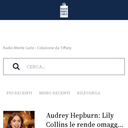
Vai al contenuto
Radio Monte Carlo
Radio Monte Carlo
›
Colazione da Tiffany
HOME
Tag:
Colazione da Tiffany
RADIO
WEB
RADIO
PIU RECENTI
MENO RECENTI
RILEVANZA
PLAYLIST
Audrey Hepburn: Lily
NEWS
Collins le rende omaggio