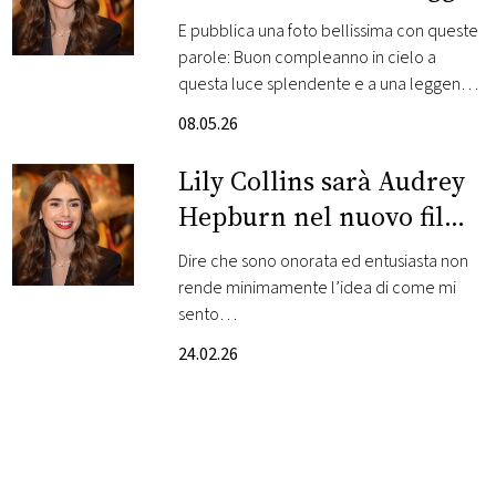
nel giorno del
E pubblica una foto bellissima con queste
FOTO
compleanno
parole: Buon compleanno in cielo a
questa luce splendente e a una leggenda
CONCORSI
indiscussa
08.05.26
EVENTI
Lily Collins sarà Audrey
Hepburn nel nuovo film
VIDEO
Colazione da Tiffany
Dire che sono onorata ed entusiasta non
rende minimamente l’idea di come mi
TV
sento…
24.02.26
PRINCIPATO
DI
MONACO
RMC