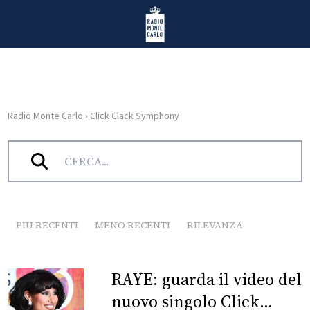
Vai al contenuto
Radio Monte Carlo
Radio Monte Carlo
›
Click Clack Symphony
HOME
Tag:
Click Clack Symphony
RADIO
WEB
RADIO
PIU RECENTI
MENO RECENTI
RILEVANZA
PLAYLIST
RAYE: guarda il video del
NEWS
nuovo singolo Click