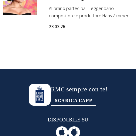
Clack Symphony
Al brano partecipa il leggendario
FOTO
compositore e produttore Hans Zimmer
23.03.26
CONCORSI
EVENTI
VIDEO
TV
RMC sempre con te!
SCARICA L'APP
PRINCIPATO
DI
MONACO
DISPONIBILE SU
RMC