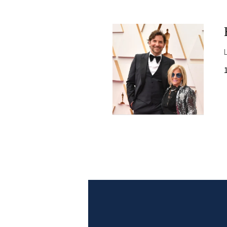
PLAYLIST
NEWS
FOTO
CONCORSI
EVENTI
VIDEO
TV
PRINCIPATO