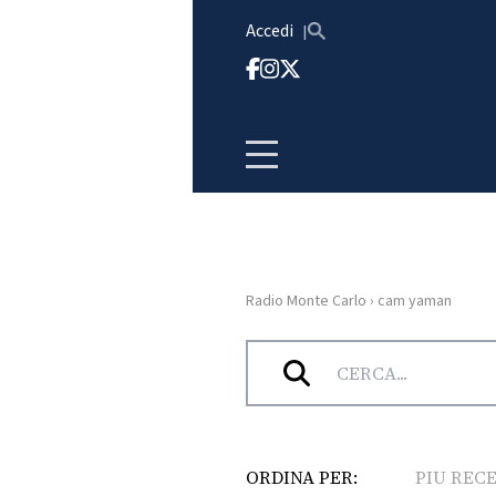
Vai al contenuto
Accedi
Radio Monte Carlo
›
cam yaman
HOME
Tag:
cam yaman
RADIO
WEB
RADIO
ORDINA PER:
PIU REC