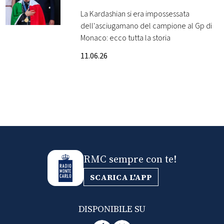
asciugamano da parte di
La Kardashian si era impossessata
FOTO
Kim Kardashian: il video
dell'asciugamano del campione al Gp di
Monaco: ecco tutta la storia
CONCORSI
11.06.26
EVENTI
VIDEO
TV
RMC sempre con te!
PRINCIPATO
DI
SCARICA L'APP
MONACO
DISPONIBILE SU
RMC