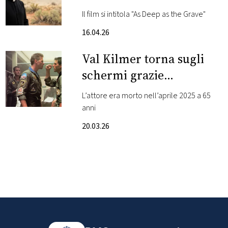
dall’Intelligenza
Il film si intitola "As Deep as the Grave"
FOTO
Artificiale. Guarda il
16.04.26
trailer
CONCORSI
Val Kilmer torna sugli
schermi grazie
EVENTI
all’Intelligenza
L’attore era morto nell’aprile 2025 a 65
Artificiale. Ma è
anni
VIDEO
polemica
20.03.26
TV
PRINCIPATO
DI
MONACO
RMC