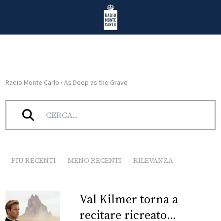
Vai al contenuto
Radio Monte Carlo
Radio Monte Carlo
›
As Deep as the Grave
HOME
Tag:
As Deep as the Grave
RADIO
WEB
RADIO
PIU RECENTI
MENO RECENTI
RILEVANZA
PLAYLIST
Val Kilmer torna a
NEWS
recitare ricreato