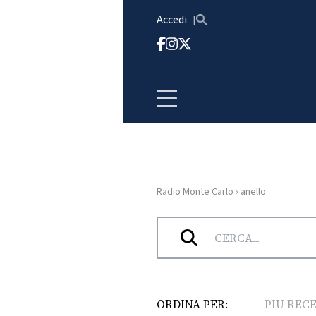
Vai al contenuto
Accedi
Radio Monte Carlo
›
anello
HOME
Tag:
anello
RADIO
WEB
RADIO
ORDINA PER:
PIU REC