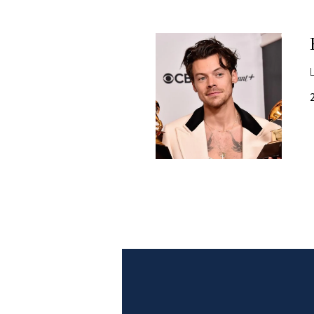
PLAYLIST
NEWS
FOTO
CONCORSI
EVENTI
VIDEO
TV
PRINCIPATO