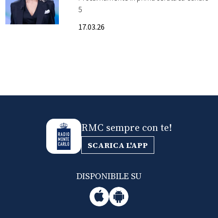
5
FOTO
17.03.26
CONCORSI
EVENTI
VIDEO
RMC sempre con te!
TV
SCARICA L'APP
PRINCIPATO
DI
DISPONIBILE SU
MONACO
RMC