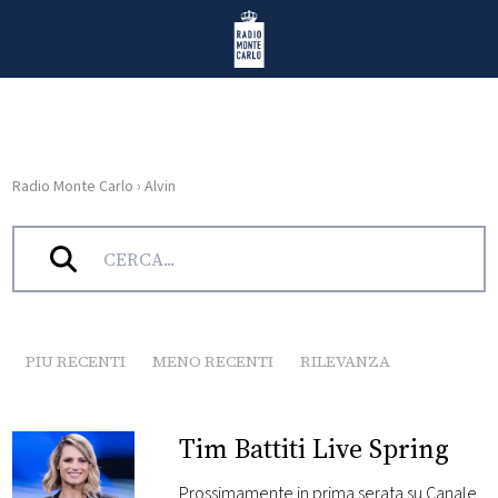
Vai al contenuto
Radio Monte Carlo
Radio Monte Carlo
›
Alvin
HOME
Tag:
Alvin
RADIO
WEB
RADIO
PIU RECENTI
MENO RECENTI
RILEVANZA
PLAYLIST
Tim Battiti Live Spring
NEWS
Prossimamente in prima serata su Canale