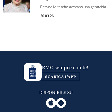
Persino le tasche avevano una gerarchia
FOTO
30.03.26
CONCORSI
EVENTI
VIDEO
RMC sempre con te!
TV
SCARICA L'APP
PRINCIPATO
DI
DISPONIBILE SU
MONACO
RMC