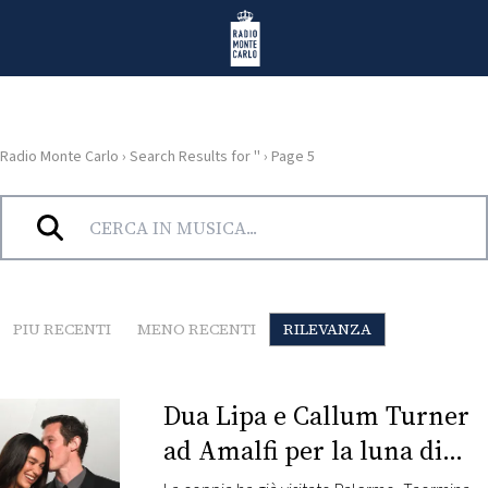
Vai al contenuto
Radio Monte Carlo
Radio Monte Carlo
›
Search Results for ''
›
Page 5
HOME
Risultati di ricerca per ""
RADIO
WEB
PIU RECENTI
MENO RECENTI
RILEVANZA
RADIO
PLAYLIST
Dua Lipa e Callum Turner
ad Amalfi per la luna di
NEWS
miele: tutte le foto