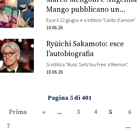
Mango pubblicano un
nuovo singolo
Esce il 12 giugno e si intitola "Canto d'amore"
10.06.26
Ryūichi Sakamoto: esce
l’autobiografia
Si intitola "Music Sets You Free: A Memoir",
10.06.26
Pagina 5 di 401
Prima
«
...
3
4
5
6
7
...