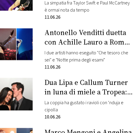
McCartney
La simpatia fra Taylor Swift e Paul McCartney
è ormai nota da tempo
11.06.26
Antonello Venditti duetta
con Achille Lauro a Roma:
guarda il video
I due artisti hanno eseguito "Che tesoro che
sei" e "Notte prima degli esami"
11.06.26
Dua Lipa e Callum Turner
in luna di miele a Tropea:
le foto
La coppia ha gustato i ravioli con ‘nduja e
cipolla
10.06.26
Marco Mengoni e Angelina