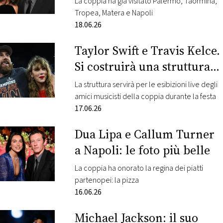
La coppia ha già visitato Palermo, Taormina,
Tropea, Matera e Napoli
FOTO
18.06.26
Taylor Swift e Travis Kelce.
CONCORSI
Si costruirà una struttura
EVENTI
enorme al Madison Square
La struttura servirà per le esibizioni live degli
Garden per le nozze
amici musicisti della coppia durante la festa
VIDEO
17.06.26
Dua Lipa e Callum Turner
TV
a Napoli: le foto più belle
PRINCIPATO
La coppia ha onorato la regina dei piatti
DI
partenopei: la pizza
MONACO
16.06.26
RMC
Michael Jackson: il suo