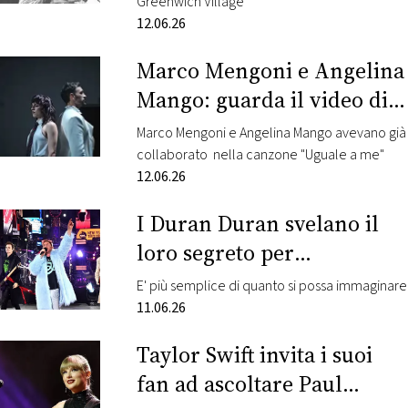
Greenwich Village
12.06.26
Marco Mengoni e Angelina
Mango: guarda il video di
Canto d’amore
Marco Mengoni e Angelina Mango avevano già
collaborato nella canzone "Uguale a me"
12.06.26
I Duran Duran svelano il
loro segreto per
sopravvivere nell’industria
E' più semplice di quanto si possa immaginare
musicale
11.06.26
Taylor Swift invita i suoi
fan ad ascoltare Paul