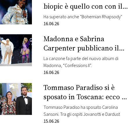
CONSIGLIA
biopic è quello con con il
maggiore incasso della
Ha superato anche "Bohemian Rhapsody"
storia
16.06.26
Madonna e Sabrina
Carpenter pubblicano il
video di Bring Your Love:
La canzone fa parte del nuovo album di
guarda la clip
Madonna, “Confessions II”.
16.06.26
Tommaso Paradiso si è
sposato in Toscana: ecco gli
scatti
Tommaso Paradiso ha sposato Carolina
Sansoni. Tra gli ospiti Jovanotti e Dardust
15.06.26