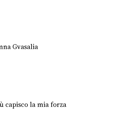
emna Gvasalia
iù capisco la mia forza