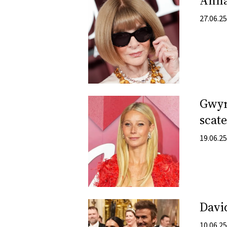
Anna
DI
MONACO
27.06.25
RMC
CONSIGLIA
Gwyne
scat
19.06.25
Davi
10.06.25