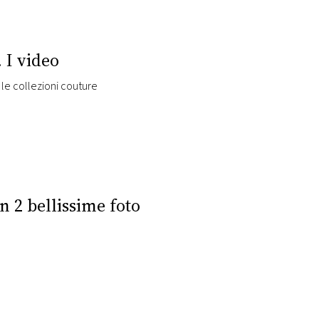
 I video
La mostra “Giorgio Armani Privé 2005-2025” espone per la prima volta in Italia le collezioni couture
n 2 bellissime foto