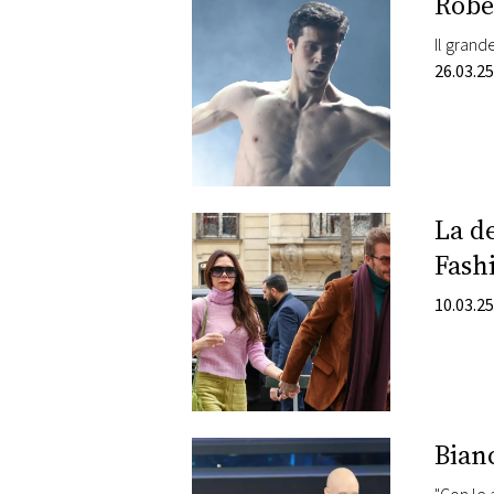
Robe
Il grand
26.03.25
La de
Fash
10.03.25
Bian