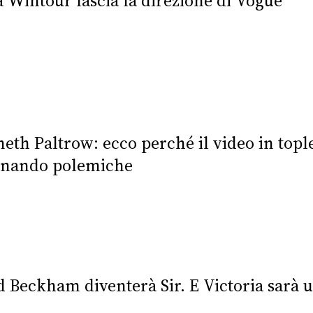
 Wintour lascia la direzione di Vogue
th Paltrow: ecco perché il video in toples
enando polemiche
d Beckham diventerà Sir. E Victoria sarà 