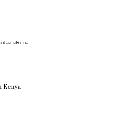
gia il compleanno
in Kenya