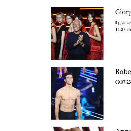
PLAYLIST
Gior
NEWS
11.07.25
FOTO
CONCORSI
Rober
EVENTI
09.07.25
VIDEO
TV
PRINCIPATO