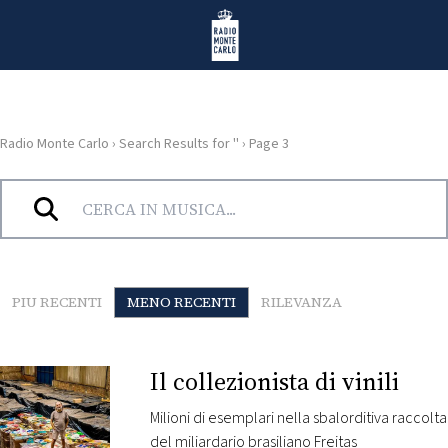
Vai al contenuto
Radio Monte Carlo
Radio Monte Carlo
›
Search Results for ''
›
Page 3
HOME
Risultati di ricerca per ""
RADIO
WEB
PIU RECENTI
MENO RECENTI
RILEVANZA
RADIO
PLAYLIST
Il collezionista di vinili
Milioni di esemplari nella sbalorditiva raccolta
NEWS
del miliardario brasiliano Freitas