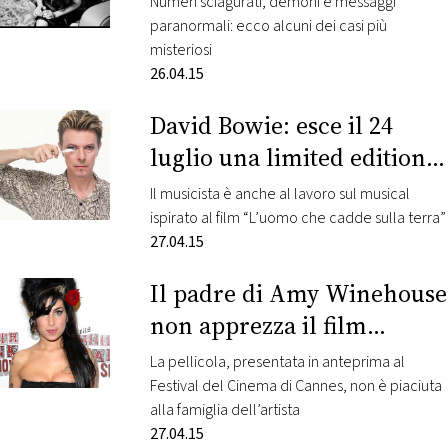
Numeri sciagurati, demoni e messaggi
paranormali: ecco alcuni dei casi più
misteriosi
26.04.15
David Bowie: esce il 24
luglio una limited edition
di “Fame”
Il musicista è anche al lavoro sul musical
ispirato al film “L’uomo che cadde sulla terra”
27.04.15
Il padre di Amy Winehouse
non apprezza il film
dedicato alla figlia
La pellicola, presentata in anteprima al
Festival del Cinema di Cannes, non è piaciuta
alla famiglia dell’artista
27.04.15