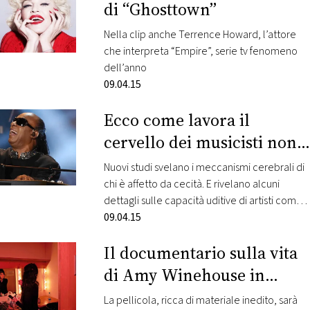
CONSIGLIA
di “Ghosttown”
Nella clip anche Terrence Howard, l’attore
che interpreta “Empire”, serie tv fenomeno
dell’anno
09.04.15
Ecco come lavora il
cervello dei musicisti non
vedenti
Nuovi studi svelano i meccanismi cerebrali di
chi è affetto da cecità. E rivelano alcuni
dettagli sulle capacità uditive di artisti come
Ray Charles o Stevie Wonder
09.04.15
Il documentario sulla vita
di Amy Winehouse in
anteprima al Festival di
La pellicola, ricca di materiale inedito, sarà