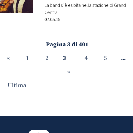
New York
La band si è esibita nella stazione di Grand
Central
07.05.15
Pagina 3 di 401
«
1
2
3
4
5
...
»
Ultima