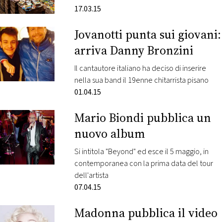
17.03.15
FOTO
Jovanotti punta sui giovani:
arriva Danny Bronzini
CONCORSI
Il cantautore italiano ha deciso di inserire
EVENTI
nella sua band il 19enne chitarrista pisano
01.04.15
VIDEO
Mario Biondi pubblica un
nuovo album
TV
Si intitola "Beyond" ed esce il 5 maggio, in
contemporanea con la prima data del tour
PRINCIPATO
DI
dell'artista
MONACO
07.04.15
Madonna pubblica il video
RMC