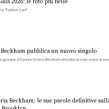
ala 2026: le foto più belle
ra “Fashion is art”
 Beckham pubblica un nuovo singolo
o più giovane di David e Victoria Beckham dimostra di voler vivere di mu
ria Beckham: le sue parole definitive sulla
o Brooklyn