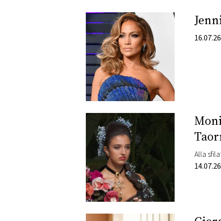
PLAYLIST
Jenn
16.07.26
NEWS
FOTO
CONCORSI
Moni
EVENTI
Taor
Alla sfi
VIDEO
14.07.26
TV
PRINCIPATO