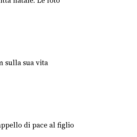
ttà natale. Le foto
m sulla sua vita
pello di pace al figlio