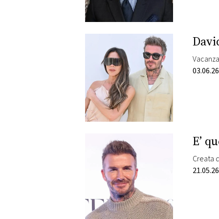
David
Vacanza 
03.06.26
E’ q
Creata d
21.05.26