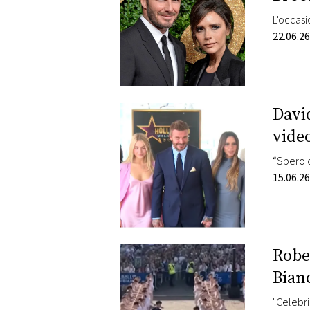
L'occasi
22.06.26
Davi
vide
“Spero c
15.06.26
Rober
Bianc
"Celebri