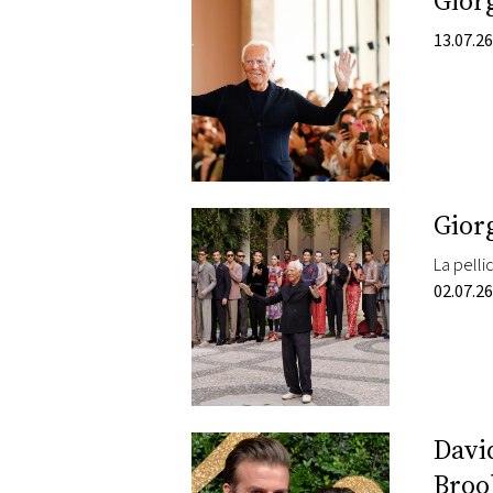
Giorg
DI
MONACO
13.07.26
RMC
CONSIGLIA
Giorg
La pellic
02.07.26
Davi
Broo