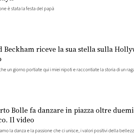
one è stata la festa del papà
d Beckham riceve la sua stella sulla Holl
o
he un giorno portiate qui i miei nipoti e raccontiate la storia di un r
to Bolle fa danzare in piazza oltre duemi
o. Il video
amo la danza e la passione che ci unisce, i valori positivi della bellez