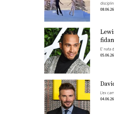
discipli
08.06.26
Lewis
fida
E' nata
05.06.26
Davi
L'ex cam
04.06.26