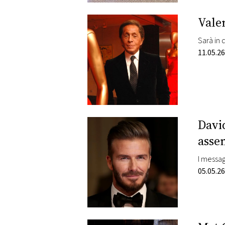
Valen
Sarà in 
11.05.26
Davi
asse
I messag
05.05.26