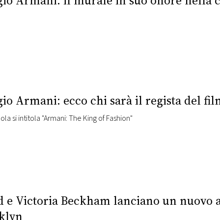
io Armani: il murale in suo onore nella ci
io Armani: ecco chi sarà il regista del fil
ola si intitola "Armani: The King of Fashion"
d e Victoria Beckham lanciano un nuovo ap
klyn