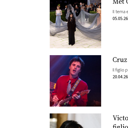
Met G
Il tema e
05.05.26
Cruz
Il figli
20.04.26
Victo
figli